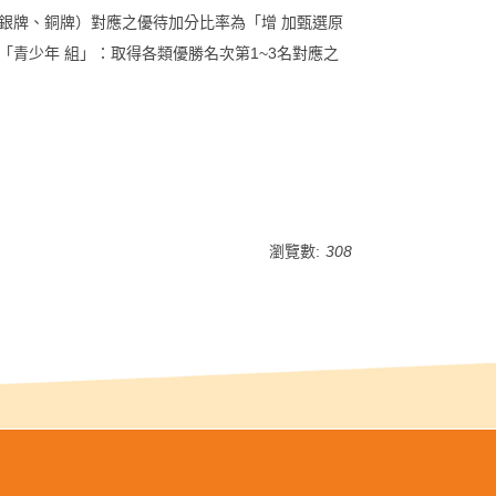
、銀牌、銅牌）對應之優待加分比率為「增 加甄選原
「青少年 組」：取得各類優勝名次第1~3名對應之
瀏覽數:
308