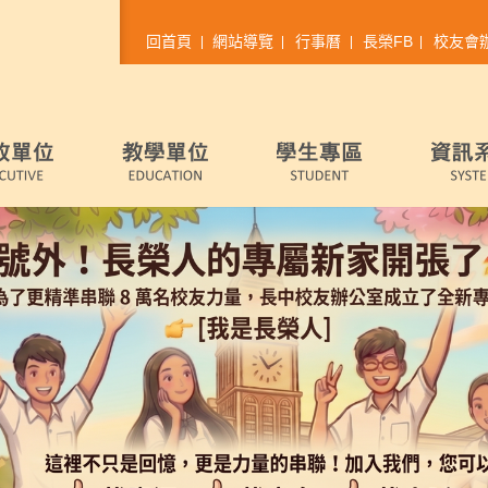
回首頁
網站導覽
行事曆
長榮FB
校友會