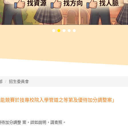
部
招生委員會
技能競賽於技專校院入學管道之等第及優待加分調整案」
待加分調整 案，詳如說明，請查照。