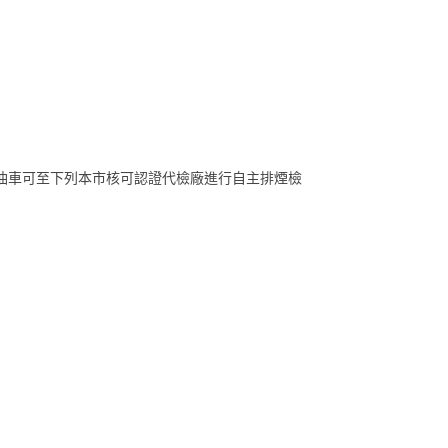
柴油車可至下列本市核可認證代檢廠進行自主排煙檢