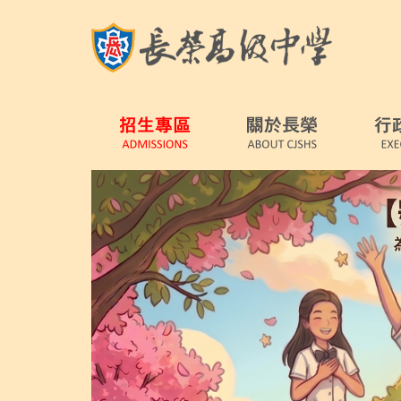
跳
到
主
要
內
容
區