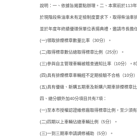
說明：一、依據旨揭要點辦理。二、本案前於113
於現階段柴油車未有定檢制度要求下，取得柴油車排
並於年度年終績優環保單位表揚典禮，邀請市長擔任
(一)領取排煙標章數量比率（30分）。
(二)取得標章數佔總取得標章比例（25分）。
(三)參與自主管理車輛被稽查通知比率（10分）。8第 
(四)具有排煙標章車輛經不定期檢驗不合格（10分
(五)具有優級、新購五期車及新購六期車排煙標章比
四、總分額外加40分項目共有7項：
(一)至本市授權認證維修廠取得標章比例，至少須有
(二)四期以上車輛佔總車輛比例（5分）。
(三)一到三期車申請調修補助（5分）。