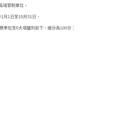
區域管制單位，
月1日至10月31日，
準包含5大項臚列如下，總分為100分：