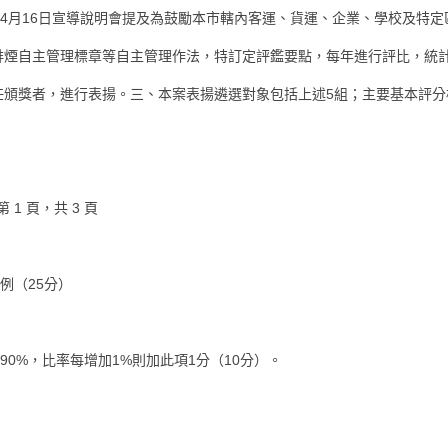
年4月16日宣導說明會提及為鼓勵本市轄內客運、貨運、企業、學校及特定
煙自主管理標章等自主管理作法，特訂定評鑑要點，每年進行評比，統計1
頒獎者，進行表揚。三、本案表揚遴選對象包括上述5組；主要基本評分標
1 頁，共 3 頁
）
例（25分）
90%，比率每增加1%則加此項1分（10分）。