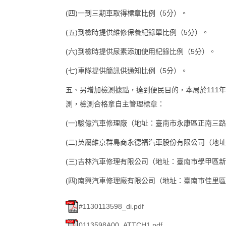
(四)一到三期車取得標章比例（5分）。
(五)到檢時提供維修保養紀錄單比例（5分）。
(六)到檢時提供尿素添加使用紀錄比例（5分）。
(七)車隊提供簡訊供通知比例（5分）。
五、另增加檢測據點，達到便民目的，本局於111
測，檢測合格拿自主管理標章：
(一)駿億汽車修理廠（地址：臺南市永康區正南三路37
(二)英屬維京群島商永德福汽車股份有限公司（地址：
(三)吉林汽車修理有限公司（地址：臺南市學甲區新達里
(四)南興汽車修理廠有限公司（地址：臺南市佳里區民安
#1130113598_di.pdf
0113598A00_ATTCH1.pdf