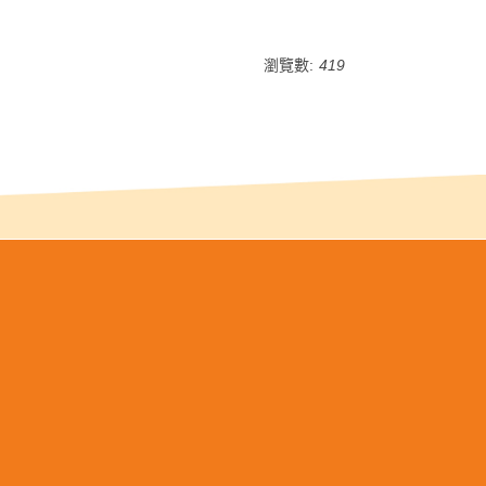
瀏覽數:
419