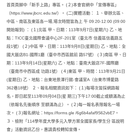
首頁頁脚中「新手上路」專區。 (２)本會官網中「宣傳專區」
（https://www.jbcrc.edu.tw/）。 (二)實體活動： １、舉辦北區、
中區、南區及東區各一場,場次時間皆為上 午 09:20-12:00 (09:00
開始報到) ： (１)北區 甲、日期：113年9月7日(星期六) 乙、地
點：TICC臺北國際會議中心2F-201室（臺北市 信義區信義路五
段1號） (２)中區 甲、日期：113年9月8日(星期日) 乙、地點：全
國大飯店B1-國際1廳（臺中市西區館前 路57號） (３)南區 甲、日
期：113年9月14日(星期六) 乙、地點：臺南大飯店7F-國際廳
（臺南市中西區成 功路1號） (４)東區 甲、時間：113年9月21日
(星期日) 乙、地點：台東地景澤行館-會議室A（台東市博愛路
362巷18號） ２、報名相關資訊如下： (１)每場次皆採網路報
名，即日起至113年09月04日(星 期三)下午17:00截止或額滿為止
（依報名先後順序 至額滿為止）。 (２)每一報名表限報名一場
次。 (３)報名網址：https://forms.gle /6g6b4afaf9S62vbE7。
３、檢附「114學年度大學多元入學方案全國家長/學生分 區說明
會」活動資訊乙份，惠請貴校轉知宣傳。