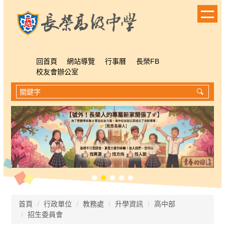
跳
到
主
要
內
容
回首頁
網站導覽
行事曆
長榮FB
區
校友會辦公室
首頁
行政單位
教務處
升學資訊
高中部
招生委員會