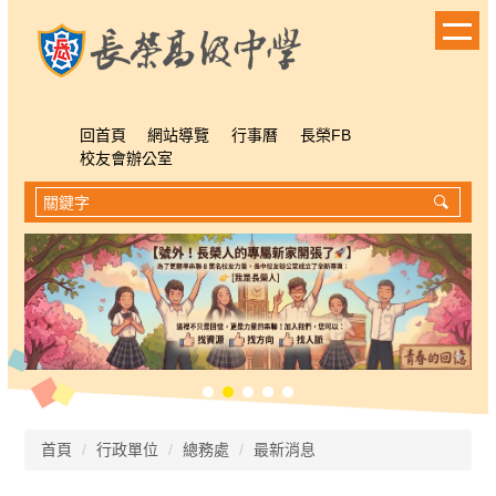
跳
到
主
要
內
容
回首頁
網站導覽
行事曆
長榮FB
區
校友會辦公室
首頁
行政單位
總務處
最新消息