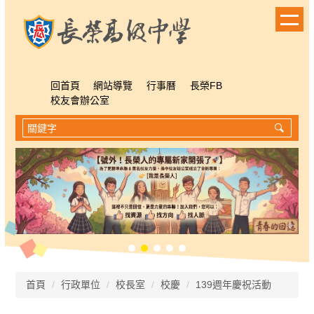
跳
到
主
要
內
容
回首頁
網站導覽
行事曆
長榮FB
區
校友會辦公室
首頁
行政單位
校長室
校慶
139週年慶祝活動