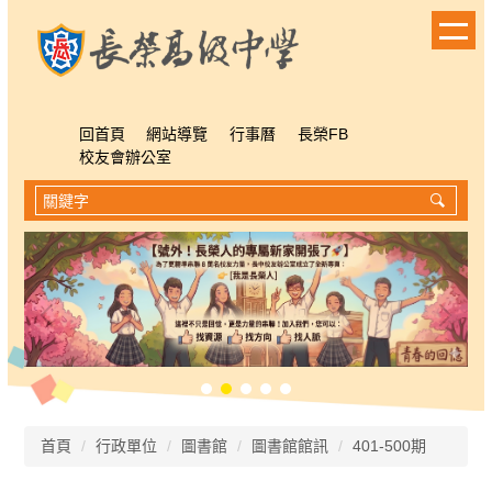
跳
到
主
要
內
容
回首頁
網站導覽
行事曆
長榮FB
區
校友會辦公室
首頁
行政單位
圖書館
圖書館館訊
401-500期