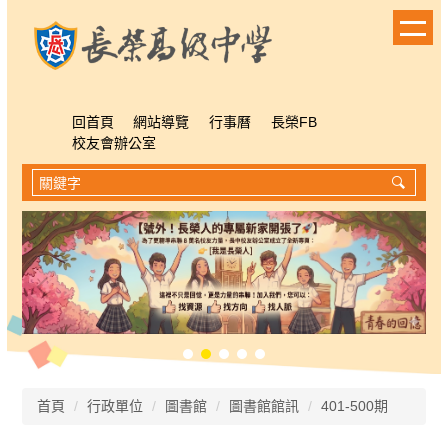
跳
到
主
要
內
容
回首頁
網站導覽
行事曆
長榮FB
區
校友會辦公室
首頁
行政單位
圖書館
圖書館館訊
401-500期