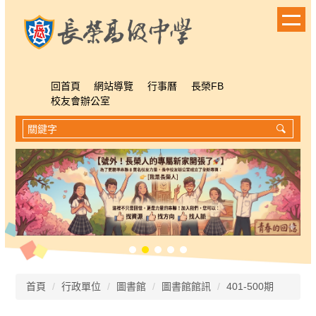
跳
到
主
要
內
容
回首頁
網站導覽
行事曆
長榮FB
區
校友會辦公室
首頁
行政單位
圖書館
圖書館館訊
401-500期