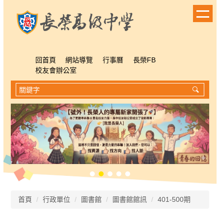
跳
到
主
要
內
容
回首頁
網站導覽
行事曆
長榮FB
區
校友會辦公室
首頁
行政單位
圖書館
圖書館館訊
401-500期