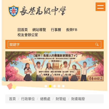
跳
到
主
要
內
容
回首頁
網站導覽
行事曆
長榮FB
區
校友會辦公室
首頁
行政單位
總務處
財管組
財產報廢