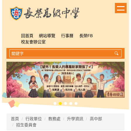
跳
到
主
要
內
容
回首頁
網站導覽
行事曆
長榮FB
區
校友會辦公室
首頁
行政單位
教務處
升學資訊
高中部
招生委員會