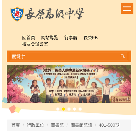
跳
到
主
要
內
容
回首頁
網站導覽
行事曆
長榮FB
區
校友會辦公室
首頁
行政單位
圖書館
圖書館館訊
401-500期