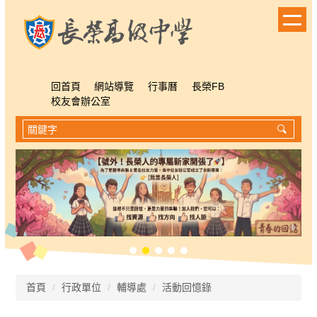
跳
到
主
要
內
容
回首頁
網站導覽
行事曆
長榮FB
區
校友會辦公室
首頁
行政單位
輔導處
活動回憶錄