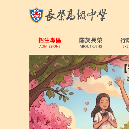
跳
到
主
要
內
容
區