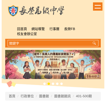
跳
到
主
要
內
容
回首頁
網站導覽
行事曆
長榮FB
區
校友會辦公室
首頁
行政單位
圖書館
圖書館館訊
401-500期