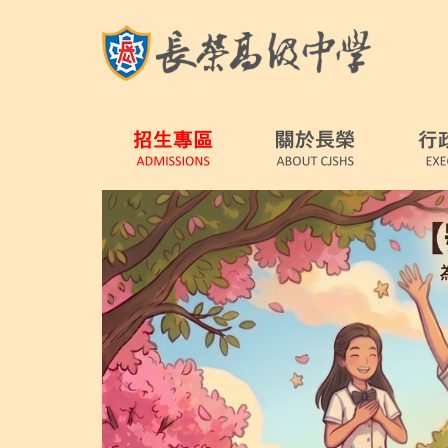
跳
到
主
要
內
容
區