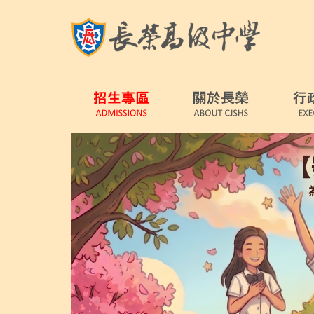
跳
到
主
要
內
容
區