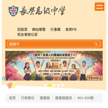
跳
到
主
要
內
容
回首頁
網站導覽
行事曆
長榮FB
區
校友會辦公室
首頁
行政單位
圖書館
圖書館館訊
401-500期