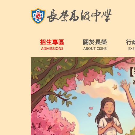
跳
到
主
要
內
容
區