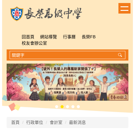
跳
到
主
要
內
容
回首頁
網站導覽
行事曆
長榮FB
區
校友會辦公室
首頁
行政單位
會計室
最新消息