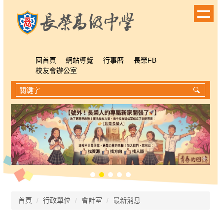
跳
到
主
要
內
容
回首頁
網站導覽
行事曆
長榮FB
區
校友會辦公室
首頁
行政單位
會計室
最新消息