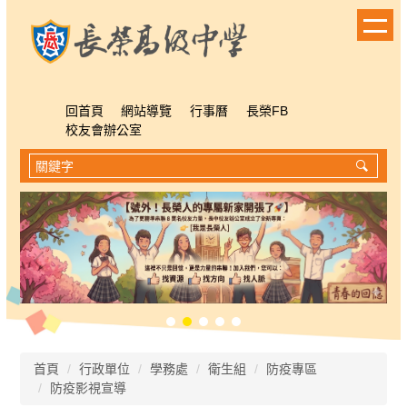
跳
到
主
要
內
容
回首頁
網站導覽
行事曆
長榮FB
區
校友會辦公室
首頁
行政單位
學務處
衛生組
防疫專區
防疫影視宣導