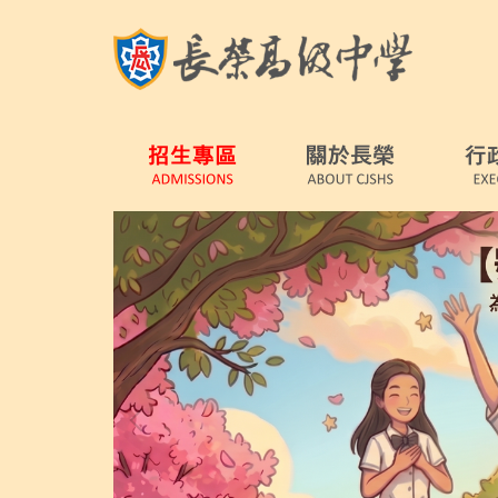
跳
到
主
要
內
容
區