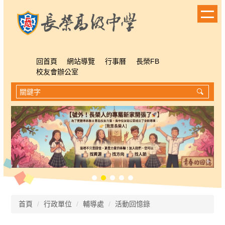
跳
到
主
要
內
容
回首頁
網站導覽
行事曆
長榮FB
區
校友會辦公室
首頁
行政單位
輔導處
活動回憶錄