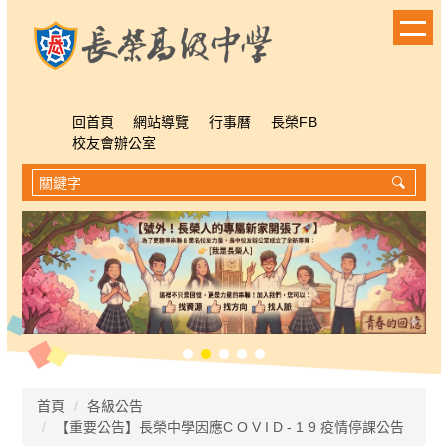
跳
到
主
要
內
容
回首頁
網站導覽
行事曆
長榮FB
區
校友會辦公室
首頁
各級公告
【重要公告】長榮中學因應C O V I D - 1 9 疫情停課公告