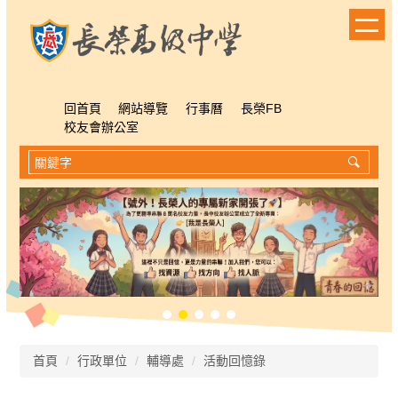
跳
到
主
要
內
容
回首頁
網站導覽
行事曆
長榮FB
區
校友會辦公室
首頁
行政單位
輔導處
活動回憶錄