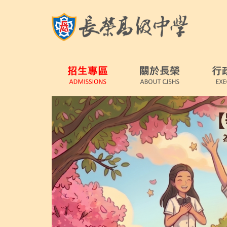
跳
到
主
要
內
容
區