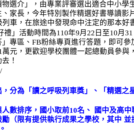
讀物選介」，由專業評審選出適合中小學
生、家長，今年特別製作精選好書導讀影
吸列車，在旅途中發現命中注定的那本好
好禮」活動時間為
110
年
9
月
22
日至
10
月
31
答」專區、
FB
粉絲專頁進行答題，即可參
1
萬元，更歡迎學校團體一起總動員參與
動去！
/
出，分為「讀之呼吸列車獎」、「精選之星
人數排序，國小取前10
名、 國中及高中
勵（限有提供執行成果之學校，其中 並
。