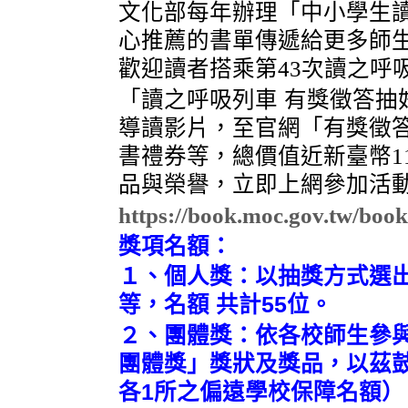
文化部每年辦理「中小學生
心推薦的書單傳遞給更多師
歡迎讀者搭乘第
43
次讀之呼
「讀之呼吸列車
有獎徵答抽
導讀影片，至官網「有獎徵
書禮券等，總價值近新臺幣
1
品與榮譽，立即上網參加活
https://book.moc.gov.tw/book
獎項名額：
１、個人獎：以抽獎方式選
等，名額 共計55位。
２、團體獎：依各校師生參與
團體獎」獎狀及獎品，以茲鼓
各1所之偏遠學校保障名額）