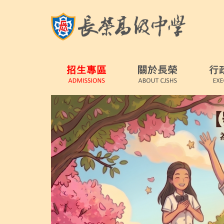
跳
到
主
要
內
容
區