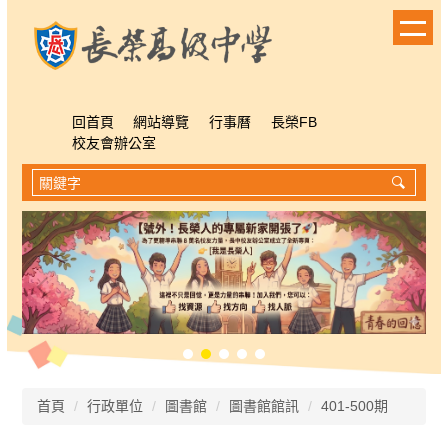
跳
到
主
要
內
容
回首頁
網站導覽
行事曆
長榮FB
區
校友會辦公室
首頁
行政單位
圖書館
圖書館館訊
401-500期