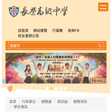
跳
到
主
要
內
容
回首頁
網站導覽
行事曆
長榮FB
區
校友會辦公室
首頁
行政單位
總務處
資訊組
服務項目
學生專區