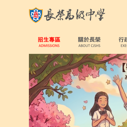
跳
到
主
要
內
容
區