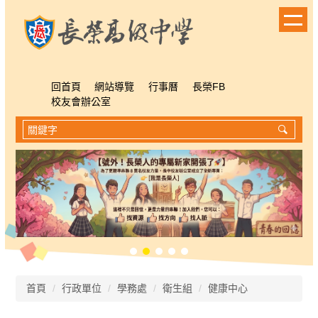
跳
到
主
要
內
容
回首頁
網站導覽
行事曆
長榮FB
區
校友會辦公室
首頁
行政單位
學務處
衛生組
健康中心