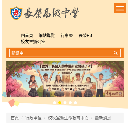
跳
到
主
要
內
容
回首頁
網站導覽
行事曆
長榮FB
區
校友會辦公室
首頁
行政單位
校牧室暨生命教育中心
最新消息