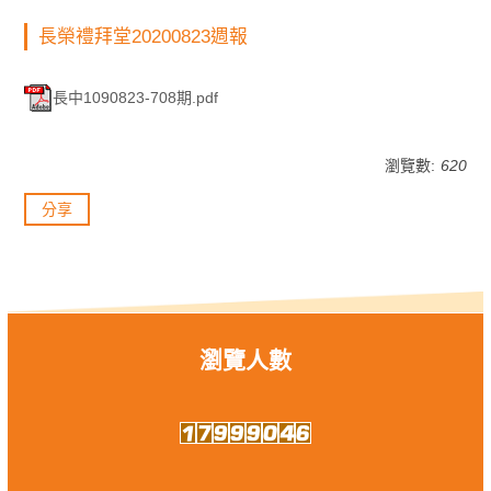
長榮禮拜堂20200823週報
長中1090823-708期.pdf
瀏覽數:
620
分享
瀏覽人數