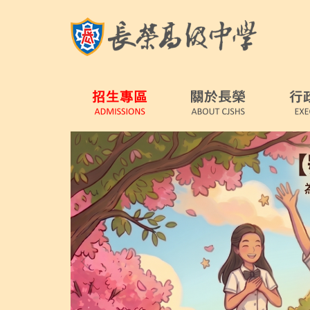
跳
到
主
要
內
容
區