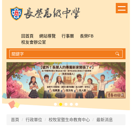
跳
到
主
要
內
容
回首頁
網站導覽
行事曆
長榮FB
區
校友會辦公室
首頁
行政單位
校牧室暨生命教育中心
最新消息