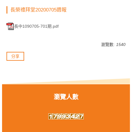
長榮禮拜堂20200705週報
長中1090705-701期.pdf
瀏覽數:
1540
分享
瀏覽人數