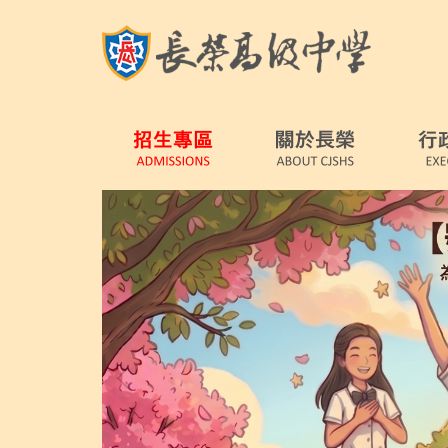
跳
到
主
要
內
容
區