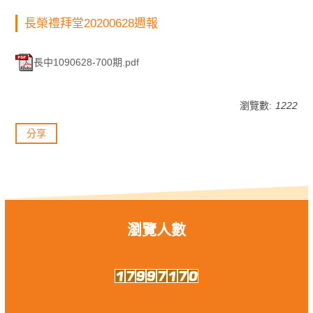
長榮禮拜堂20200628週報
長中1090628-700期.pdf
瀏覽數:
1222
分享
瀏覽人數