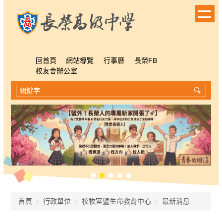
跳
到
主
要
內
容
回首頁
網站導覽
行事曆
長榮FB
區
校友會辦公室
首頁
行政單位
校牧室暨生命教育中心
最新消息