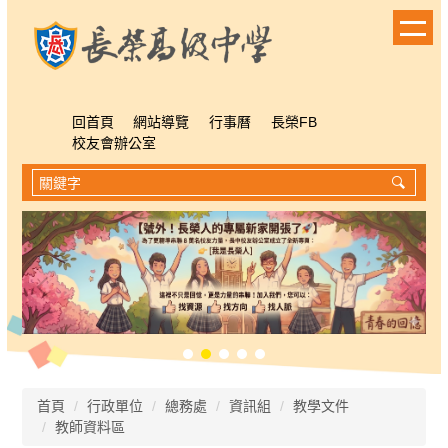
跳
到
主
要
內
容
回首頁
網站導覽
行事曆
長榮FB
區
校友會辦公室
首頁
行政單位
總務處
資訊組
教學文件
教師資料區