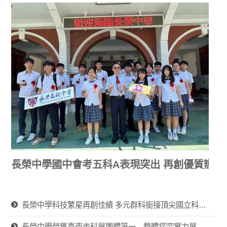
長榮中學國中會考五科A表現突出 再創優質辦學
長榮中學科技繁星再創佳績 多元群科銜接頂尖國立科大 展現技職教育軟實力
長榮中學榮獲臺南市科展團體第一 整體探究實力展現 生物科再創佳績