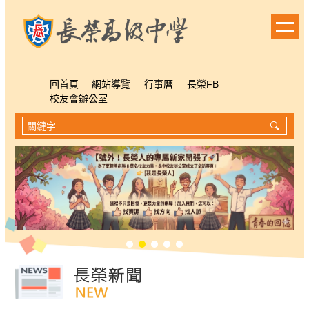
跳
到
主
要
內
容
回首頁
網站導覽
行事曆
長榮FB
區
校友會辦公室