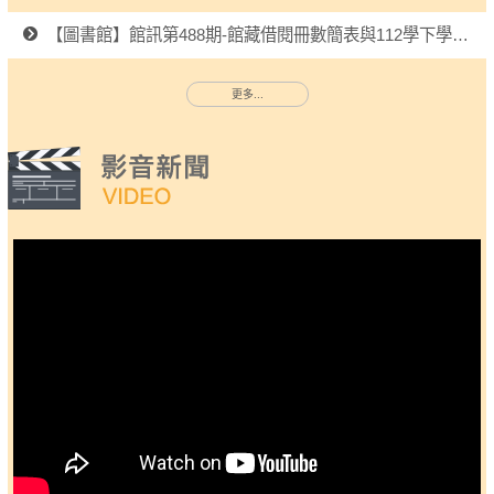
【圖書館】館訊第488期-館藏借閱冊數簡表與112學下學期閱讀活動
更多...